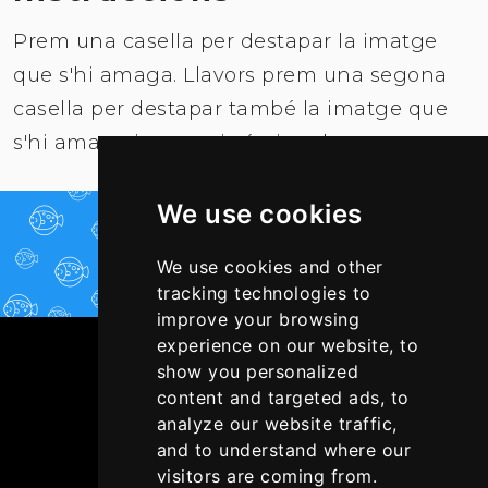
Prem una casella per destapar la imatge
que s'hi amaga. Llavors prem una segona
casella per destapar també la imatge que
s'hi amaga i veure si són iguals.
We use cookies
JUGAR-HI ARA!
We use cookies and other
tracking technologies to
improve your browsing
experience on our website, to
show you personalized
content and targeted ads, to
analyze our website traffic,
and to understand where our
visitors are coming from.