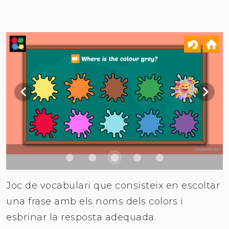
Joc de vocabulari que consisteix en escoltar
una frase amb els noms dels colors i
esbrinar la resposta adequada.