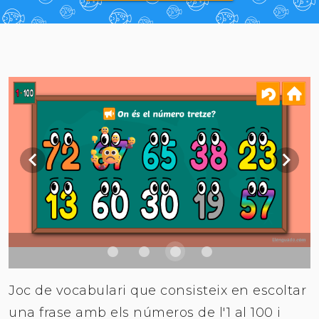
Joc de vocabulari que consisteix en escoltar
una frase amb els números de l'1 al 100 i